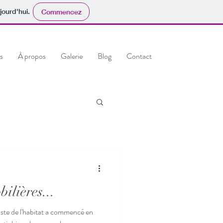
jourd'hui.
Commencez
s
À propos
Galerie
Blog
Contact
ilières...
iste de l'habitat a commencé en